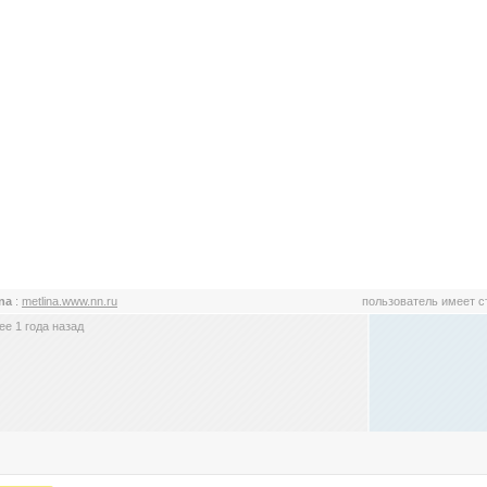
ina
:
metlina.www.nn.ru
пользователь имеет 
е 1 года назад