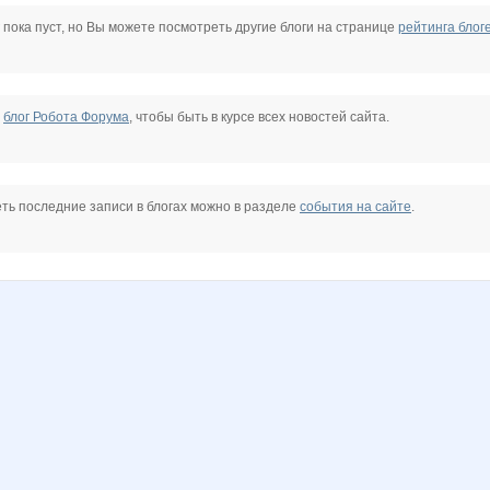
Lonza
M*A*S*I*M*A*R
MACKOTT
Marssel
MilaVits@
NASIK
 пока пуст, но Вы можете посмотреть другие блоги на странице
рейтинга блог
)
PRINT NAILS
Princess Valkyrie
Pristavochka
Puzenish
Selana
SestraL
е
блог Робота Форума
, чтобы быть в курсе всех новостей сайта.
s
Taisiya
Tau
Unona
Veterochekk
Yanusik
ZdravPunkt
ть последние записи в блогах можно в разделе
события на сайте
.
diper
egorova-ov
elen76
irulen
karina-kiss
katyushenka1111
marikona
markiza78
marmyrr
missVIP
natasha82
oksambat