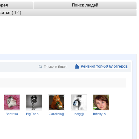
ерея
Поиск людей
вится
( 12 )
Рейтинг топ-50 блоггеров
Beatrisa
BigFashion
Carolink@
Indig@
Infinity-soul