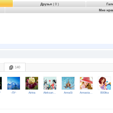
Друзья
( 0 )
Гал
Мне нра
140
*
-ЛУ-
Airina
Aleksandr2014
AnnaSi
Annastasiay
B00lka