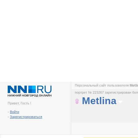
Персональный сайт пользователя
Metl
портрет № 223267 зарегистрирован боле
Metlina
Привет, Гость !
-
Войти
-
Зарегистрироваться