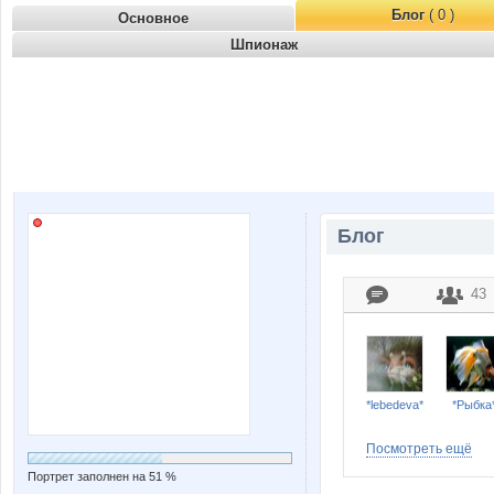
Блог
( 0 )
Основное
Шпионаж
Блог
43
*lebedeva*
*Рыбка
Посмотреть ещё
Портрет заполнен на 51 %