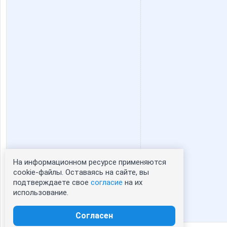
yliashka
ховушк
Ботаник-НН
Буду
Любовь**
Леди8
Ниж-ка
Окса
На информационном ресурсе применяются
Статистика портрета:
cookie-файлы. Оставаясь на сайте, вы
подтверждаете свое
согласие
на их
сейчас просматривают портрет - 0
Товары для творчества
Товары
использование.
зарегистрированные пользователи
посетившие портрет за 7 дней - 0
Согласен